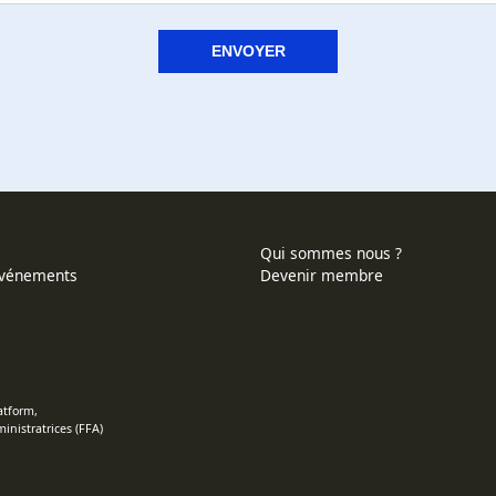
Qui sommes nous ?
événements
Devenir membre
s
atform,
nistratrices (FFA)