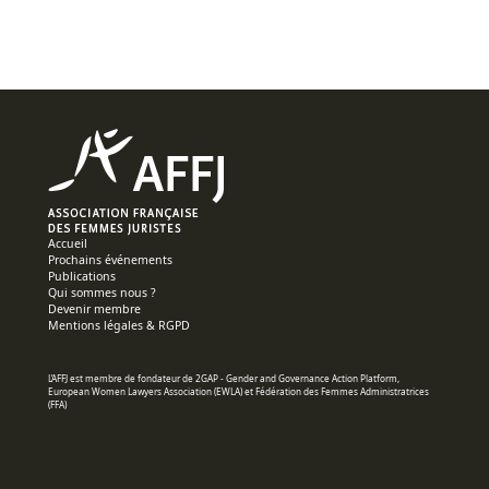
Accueil
Prochains événements
Publications
Qui sommes nous ?
Devenir membre
Mentions légales & RGPD
L’AFFJ est membre de fondateur de
2GAP
- Gender and Governance Action Platform,
European Women Lawyers Association (
EWLA
) et Fédération des Femmes Administratrices
(FFA)