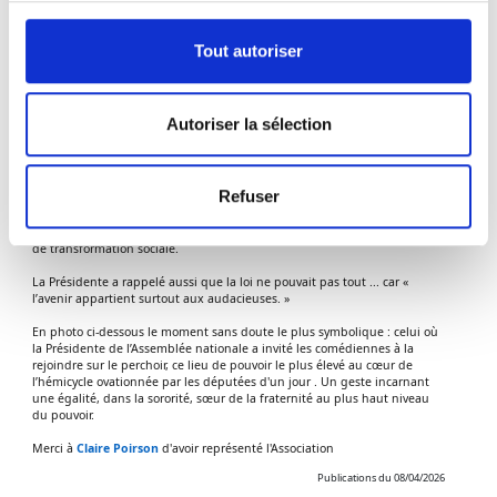
devant une fois n'est pas coutume un hémicycle à majorité féminine et
féministe. Un moment à la fois émouvant, puissant et profondément
nécessaire.
Tout autoriser
Parce que faire entendre les voix des femmes, hier comme aujourd’hui,
n’est pas seulement un devoir de mémoire : c’est une exigence
démocratique.
Autoriser la sélection
Rien n’est jamais définitivement acquis.
Depuis plus de 25 ans, l’Association Française des Femmes Juristes œuvre
Refuser
pour la promotion et la défense des droits des femmes, pour l’égalité
professionnelle et pour une représentation équilibrée des femmes dans
les sphères de décision, convaincue que le droit est un levier essentiel
de transformation sociale.
La Présidente a rappelé aussi que la loi ne pouvait pas tout ... car «
l’avenir appartient surtout aux audacieuses. »
En photo ci-dessous le moment sans doute le plus symbolique : celui où
la Présidente de l’Assemblée nationale a invité les comédiennes à la
rejoindre sur le perchoir, ce lieu de pouvoir le plus élevé au cœur de
l’hémicycle ovationnée par les députées d'un jour . Un geste incarnant
une égalité, dans la sororité, sœur de la fraternité au plus haut niveau
du pouvoir.
Merci à
Claire Poirson
d'avoir représenté l'Association
Publications du 08/04/2026